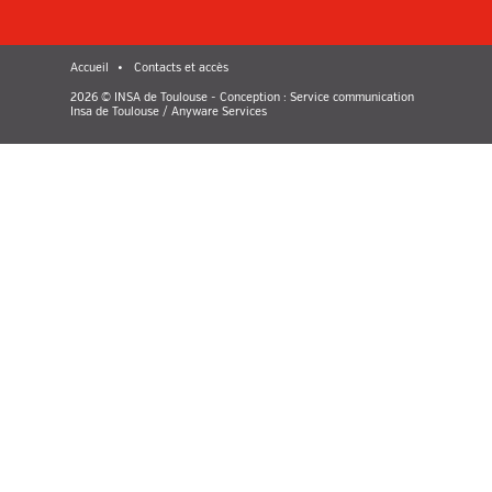
Accueil
Contacts et accès
2026 © INSA de Toulouse - Conception : Service communication
Insa de Toulouse / Anyware Services