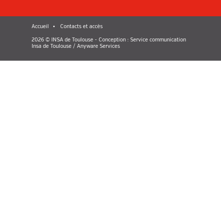
Accueil
Contacts et accès
2026 © INSA de Toulouse - Conception : Service communication
Insa de Toulouse / Anyware Services